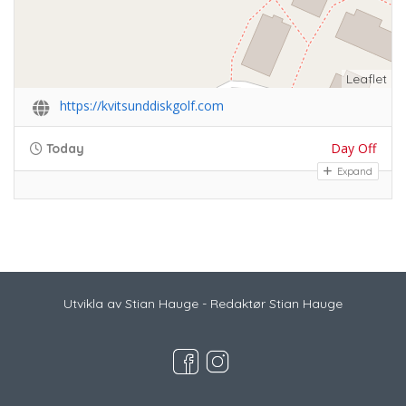
Leaflet
https://kvitsunddiskgolf.com
Day Off
Today
Expand
Utvikla av Stian Hauge - Redaktør Stian Hauge