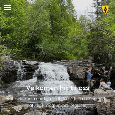
Velkomen hit til oss
Kviteseid kommune ligg midt i Vest-Telemark og er det
naturlige midtpunktet i regionen.