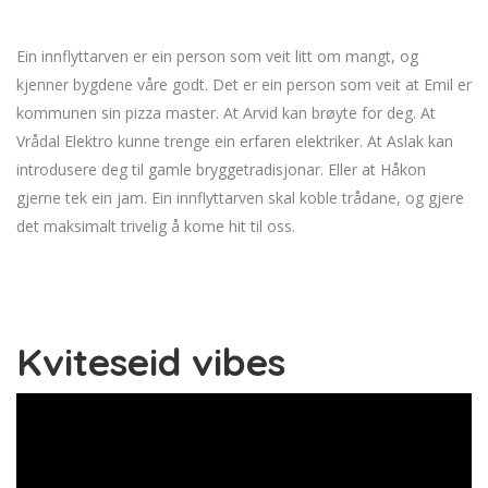
Ein innflyttarven er ein person som veit litt om mangt, og
kjenner bygdene våre godt. Det er ein person som veit at Emil er
kommunen sin pizza master. At Arvid kan brøyte for deg. At
Vrådal Elektro kunne trenge ein erfaren elektriker. At Aslak kan
introdusere deg til gamle bryggetradisjonar. Eller at Håkon
gjerne tek ein jam. Ein innflyttarven skal koble trådane, og gjere
det maksimalt trivelig å kome hit til oss.
Kviteseid vibes